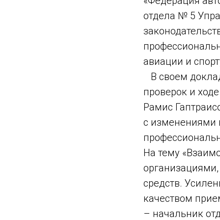
«Федерация авто
отдела № 5 Упр
законодательств
профессиональн
авиации и спорт
В своем доклад
проверок и ход
Рамис Гаптраис
с изменениями 
профессиональн
На тему «Взаим
организациями,
средств. Усилен
качеством прие
– начальник отд