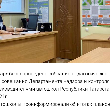
р» было проведено собрание педагогического
о совещания
Департамента надзора и контроля
руководителями автошкол Республики Татарста
21г.
тошколы проинформировали об итогах планов