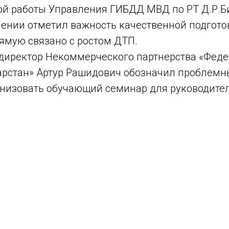
й работы Управления ГИБДД МВД по РТ Д.Р.Б
лении отметил важность качественной подгото
рямую связано с ростом ДТП.
ректор Некоммерческого партнерства «Феде
арстан» Артур Рашидович обозначил проблемн
низовать обучающий семинар для руководител
Tilda
Made on