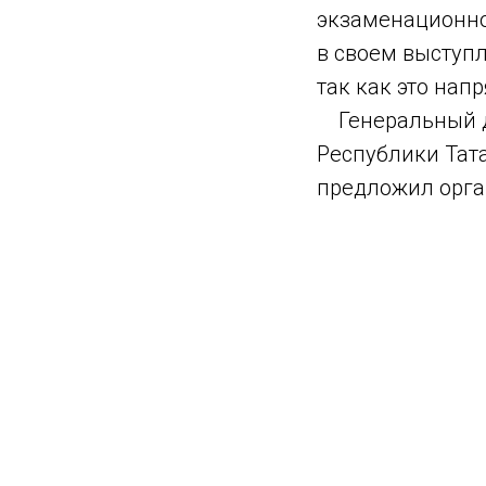
экзаменационно
в своем выступ
так как это нап
Генеральный ди
Республики Тат
предложил орга