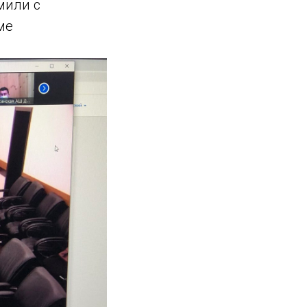
мили с
ме