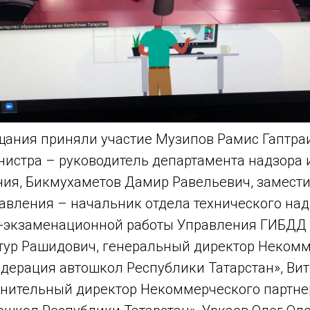
ания приняли участие Музипов Рамис Гаптра
нистра – руководитель департамента надзора 
ния, Бикмухаметов Дамир Равельевич, замест
авления – начальник отдела технического над
-экзаменационной работы Управления ГИБДД 
тур Рашидович, генеральный директор Неком
едерация автошкол Республики Татарстан», Ви
лнительный директор Некоммерческого партне