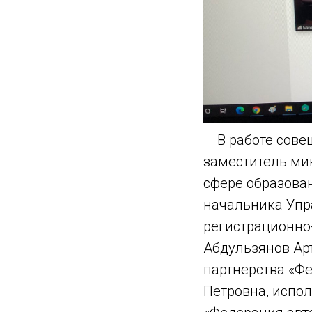
В работе совещ
заместитель ми
сфере образова
начальника Упр
регистрационно
Абдульзянов Ар
партнерства «Ф
Петровна, испо