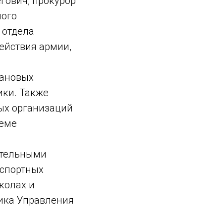
гович, прокурор
ного
 отдела
ействия армии,
лановых
ики. Также
ых организаций
теме
ательными
нспортных
колах и
ика Управления