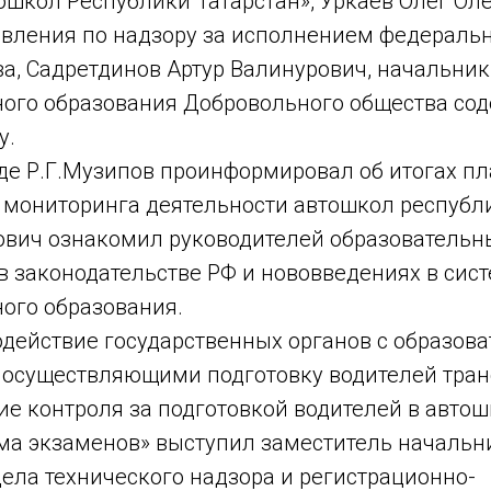
школ Республики Татарстан», Уркаев Олег Оле
авления по надзору за исполнением федераль
а, Садретдинов Артур Валинурович, начальник
ого образования Добровольного общества сод
у.
е Р.Г.Музипов проинформировал об итогах п
е мониторинга деятельности автошкол республ
ович ознакомил руководителей образовательн
в законодательстве РФ и нововведениях в сис
ого образования.
одействие государственных органов с образов
 осуществляющими подготовку водителей тра
ие контроля за подготовкой водителей в автош
ма экзаменов» выступил заместитель начальн
ела технического надзора и регистрационно-