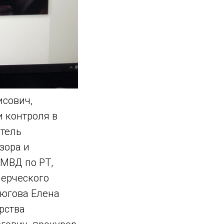
исович,
и контроля в
итель
зора и
МВД по РТ,
мерческого
тюгова Елена
рства