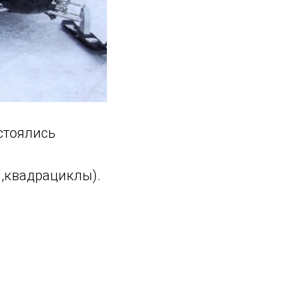
стоялись
ы,квадрациклы).