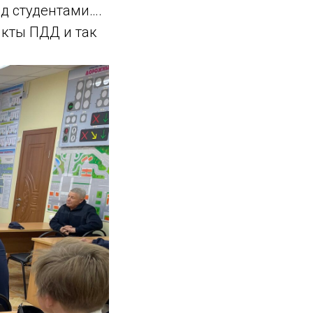
д студентами….
нкты ПДД и так