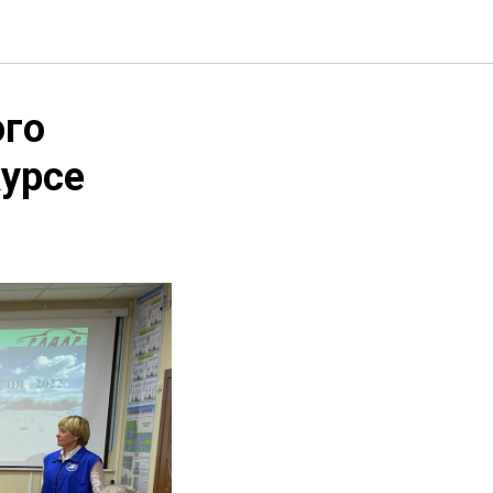
ого
урсе