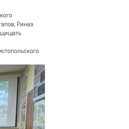
кого
гапов, Риназ
ащищать
истопольского