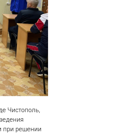
де Чистополь,
оведения
и при решении