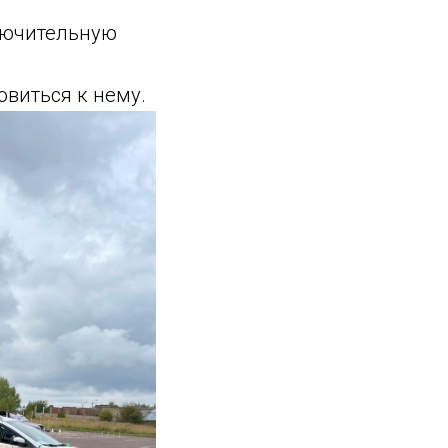
лючительную
товиться к нему.