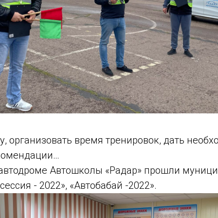
у, организовать время тренировок, дать необ
комендации…
 автодроме Автошколы «Радар» прошли муниц
сессия - 2022», «Автобабай -2022».