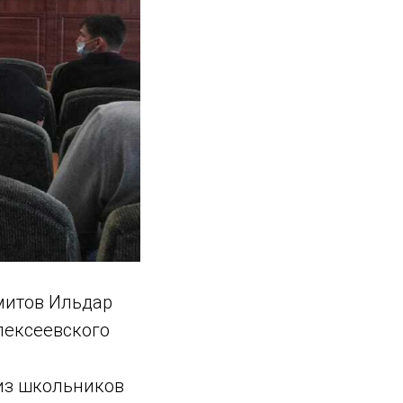
итов Ильдар
лексеевского
из школьников