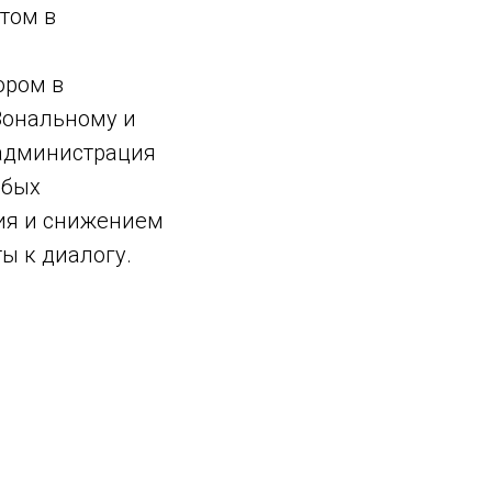
том в
ором в
Зональному и
 администрация
юбых
ия и снижением
ы к диалогу.