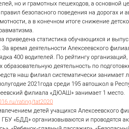
елей, но и грамотных пешеходов, а основной ц
 правил безопасного поведения на дорогах и 
мотности, а в конечном итоге снижение детск
травматизма.
 приведена статистика обучающихся и выпус
. За время деятельности Алексеевского филиа
дка 400 водителей. По рейтингу организаций,
 образовательную деятельность по подготовк
редств наш филиал систематически занимает
 полугодие 2021года среди 195 автошкол в Рес
сеевский филиала «ДЮАШ» занимает 1 место.
016.ru/rating/tat2020
ивлечением детей учащихся Алексеевского 
 ГБУ «БДД» организовываются и проводятся а
ись», «Ребенок-главный пассажир», «Безопасны