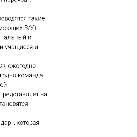
оводятся такие
меющих В/У),
ипальный и
ши учащиеся и
Ф, ежегодно
егодно команда
лей
представляет на
тановятся
ар», которая