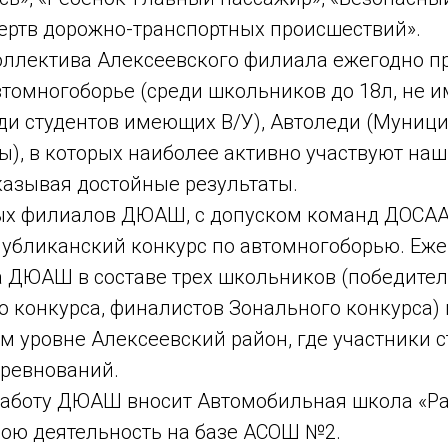
ертв дорожно-транспортных происшествий».
ллектива Алексеевского филиала ежегодно пр
томногоборье (среди школьников до 18л, не и
еди студентов имеющих В/У), Автоледи (Муниц
ы), в которых наиболее активно участвуют на
казывая достойные результаты.
х филиалов ДЮАШ, с допуском команд ДОСАА
публиканский конкурс по автомногоборью. Еж
 ДЮАШ в составе трех школьников (победите
 конкурса, финалистов Зонального конкурса) 
 уровне Алексеевский район, где участники с
ревнований.
аботу ДЮАШ вносит Автомобильная школа «Рад
вою деятельность на базе АСОШ №2.