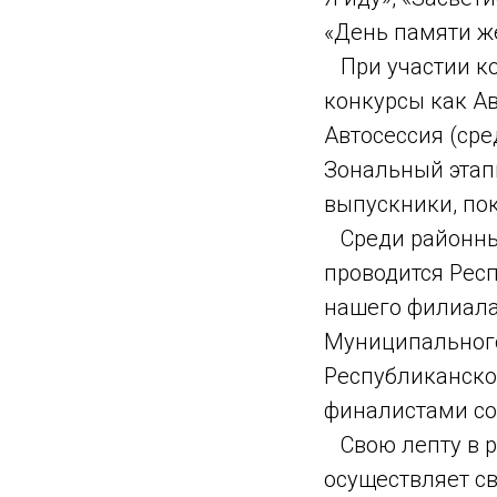
«День памяти ж
При участии ко
конкурсы как Ав
Автосессия (ср
Зональный этап
выпускники, по
Среди районны
проводится Рес
нашего филиала
Муниципального
Республиканском
финалистами со
Свою лепту в р
осуществляет с