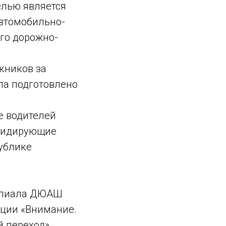
елью является
автомобильно-
ого дорожно-
кников за
ла подготовлено
е водителей
 лидирующие
публике
филиала ДЮАШ
кции «Внимание.
й переход»,